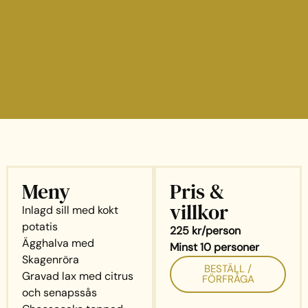
Meny
Pris &
villkor
Inlagd sill med kokt
potatis
225 kr/person
Ägghalva med
Minst 10 personer
Skagenröra
BESTÄLL /
Gravad lax med citrus
FÖRFRÅGA
och senapssås