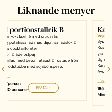
Liknande menyer
 B
Kall portionstallrik D
Vegetarisk
Systrarnas falafel med rostad vitlöksaiol
lladslök &
Rostad sötpotatis med jalapeñocréme 
granatäpple
Ugnsbakad polenta med olivtapenade
ostade frön
Råraka med tofuskagen och citron
to
Avokado med citronpärlor, smetana & r
Läs mer
185 kr/person
BESTÄLL
Minst 10 personer