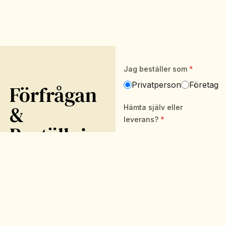
Förfrågan
&
Beställning
Kontakta oss enkelt via
formuläret här. Vi
återkommer så fort som
möjligt. Du kan också nå
oss dagtid på mail
info@systrarnasisters.se
eller telefon:
08-776 22