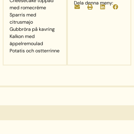
Cheesecake toppad
Dela denna meny:
med romecréme
Sparris med
citrusmajo
Gubbröra på kavring
Kalkon med
äppelremoulad
Potatis och ostterrinne