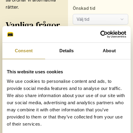
rätter.
Vanliga frågor
Vad kostar catering
och hur beställar
man via er?
Consent
Details
About
Levererar ni och vad
kostar det?
This website uses cookies
We use cookies to personalise content and ads, to
När måste man
provide social media features and to analyse our traffic.
senast beställa eller
We also share information about your use of our site with
ändra antal på
our social media, advertising and analytics partners who
beställningen?
may combine it with other information that you’ve
provided to them or that they’ve collected from your use
Hur levereras maten
of their services.
och hur är den
upplagd?