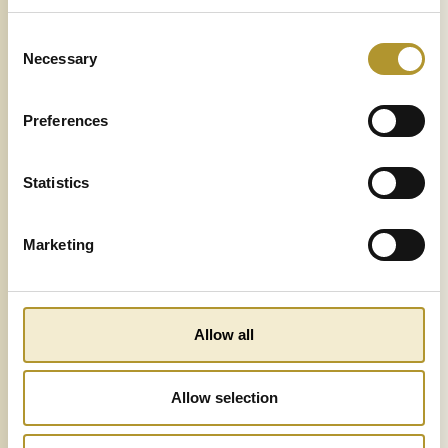
Consent
Kan jag ändra eller
Necessary
Selection
göra egna menyer?
Hur gör jag om någon
Preferences
i sällskapet är
allergisk eller önskar
särkost?
Statistics
Marketing
Allow all
Allow selection