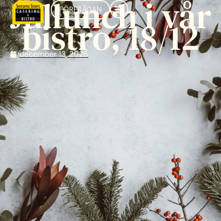
Jullunch i vår
FÖRFRÅGAN
bistro, 18/12
december 13, 2025