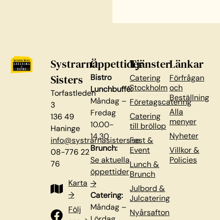
Systrarna
Öppettider
Tjänster
Länkar
Sisters
Bistro
Catering
Förfrågan
Stockholm
och
Lunchbuffé:
Torfastleden
Beställning
Måndag –
Företagscatering
3
Alla
Fredag
Catering
136 49
menyer
10.00-
till bröllop
Haninge
Nyheter
14.30
info@systrarnasisters.se
Fest &
Brunch:
Event
Villkor &
08-776 22
Se aktuella
Policies
76
Lunch &
öppettider
Brunch
Karta
→
Julbord &
→
Catering:
Julcatering
Måndag –
Följ
Nyårsafton
Lördag